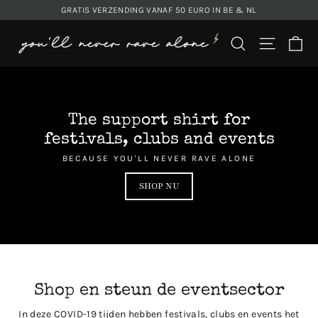
Translation
GRATIS VERZENDING VANAF 50 EURO IN BE & NL
missing:
You'll
Wi
nl.general.accessibility.skip_to_content
Translation mis
Translat
never
rave
alone
The support shirt for
festivals, clubs and events
BECAUSE YOU'LL NEVER RAVE ALONE
SHOP NU
Shop en steun de eventsector
In deze COVID-19 tijden hebben festivals, clubs en events het