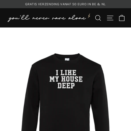
Translation
GRATIS VERZENDING VANAF 50 EURO IN BE & NL
missing:
Wi
nl.general.accessibility.skip_to_content
Translation mis
Translat