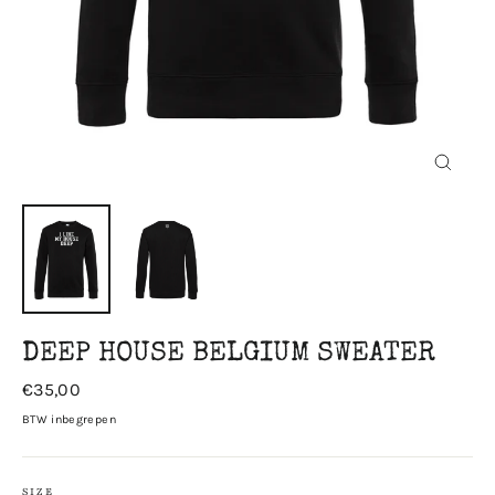
Sluiten
DEEP HOUSE BELGIUM SWEATER
Prijs
€35,00
BTW inbegrepen
SIZE