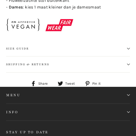
- Fluweelzachte stof buitenkant
-
Dames
: kies 1 maat kleiner dan je damesmaat
SIZE GUIDE
SHIPPING & RETURNS
Share
Tweet
Pin
Share
Tweet
Pin it
on
on
on
MENU
Facebook
Twitter
Pinterest
INFO
STAY UP TO DATE