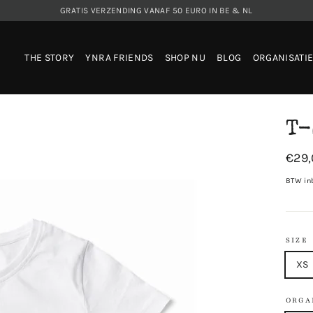
GRATIS VERZENDING VANAF 50 EURO IN BE & NL
THE STORY
YNRA FRIENDS
SHOP NU
BLOG
ORGANISATI
T-
Prijs
€29
BTW in
SIZE
XS
ORGA