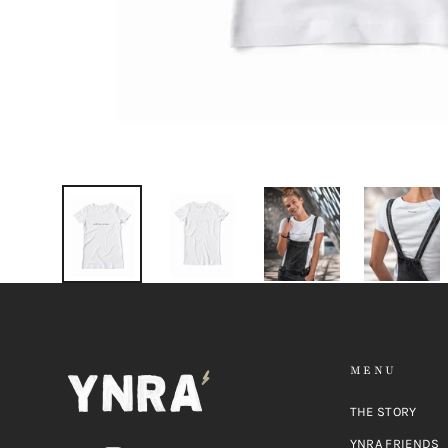
MENU
THE STORY
YNRA FRIENDS