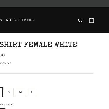
Winkel
Translation miss
ES
REGISTREER HIER
SHIRT FEMALE WHITE
,00
begrepen
S
M
L
NISATIE