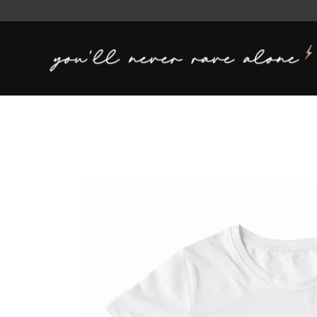
Translation
missing:
nl.general.accessibility.skip_to_content