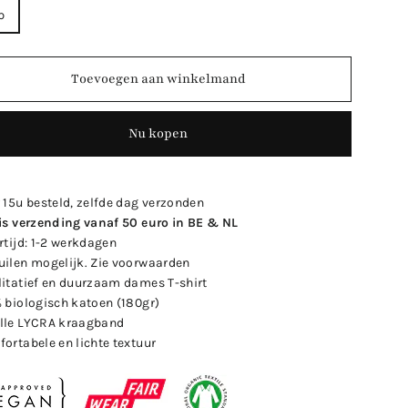
p
Toevoegen aan winkelmand
Nu kopen
r 15u besteld, zelfde dag verzonden
is verzending vanaf 50 euro in BE & NL
rtijd: 1-2 werkdagen
uilen mogelijk. Zie voorwaarden
litatief en duurzaam dames T-shirt
% biologisch katoen (180gr)
lle LYCRA kraagband
fortabele en lichte textuur