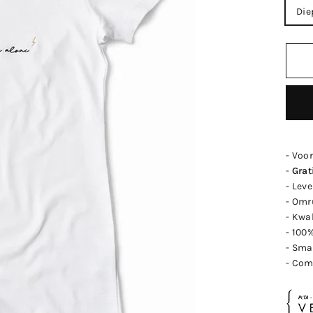
Die
- Voo
-
Grat
- Leve
- Omr
- Kwa
- 100
- Sma
- Com