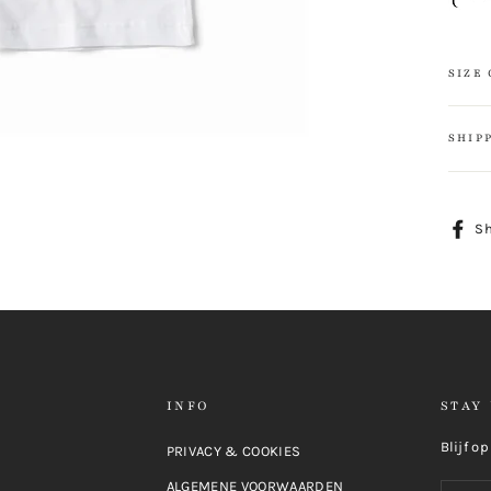
SIZE
SHIP
S
INFO
STAY
Blijf o
PRIVACY & COOKIES
ALGEMENE VOORWAARDEN
E-