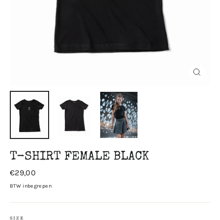
Sluiten
T-SHIRT FEMALE BLACK
Prijs
€29,00
BTW inbegrepen
SIZE