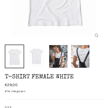
Sluiten
T-SHIRT FEMALE WHITE
Prijs
€29,00
BTW inbegrepen
SIZE